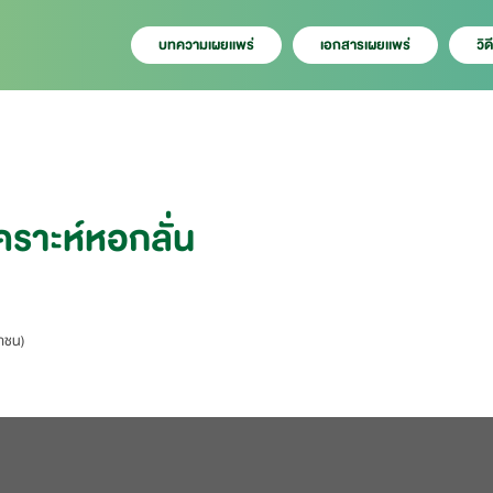
บทความเผยเเพร่
เอกสารเผยเเพร่
วิด
ราะห์หอกลั่น
หาชน)